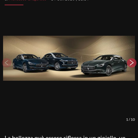
1
/
10
La bellezza può essere riflessa in un gioiello, un