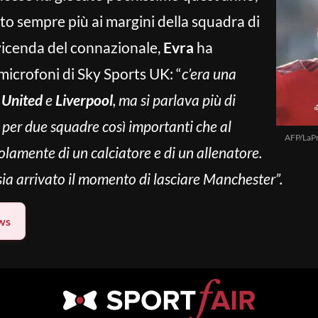
to sempre più ai margini della squadra di
 vicenda del connazionale,
Evra
ha
 microfoni di Sky Sports UK: “
c’era una
 United
e
Liverpool
, ma si parlava più di
o per due squadre così importanti che al
AFP/LaP
solamente di un calciatore e di un allenatore.
sia arrivato il momento di lasciare Manchester”.
ws