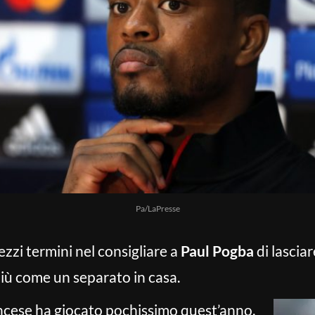
Pa/LaPresse
zi termini nel consigliare a
Paul Pogba
di lasciar
più come un separato in casa.
rancese ha giocato pochissimo quest’anno,