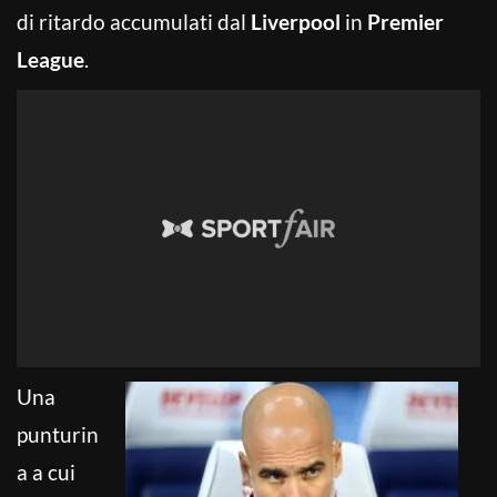
di ritardo accumulati dal
Liverpool
in
Premier
League
.
Una
punturin
a a cui