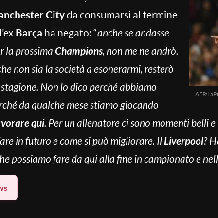
nchester City
da consumarsi al termine
l’ex
Barça
ha negato: “
anche se andasse
er la prossima
Champions
, non me ne andrò.
che non sia la società a esonerarmi, resterò
 stagione. Non lo dico perché abbiamo
AFP/LaP
perché da qualche mese stiamo giocando
avorare qui
. Per un allenatore ci sono momenti belli e
are in futuro e come si può migliorare. Il
Liverpool
? H
he possiamo fare da qui alla fine in campionato e nel
ws