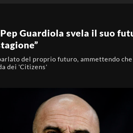
Pep Guardiola svela il suo futu
stagione”
 parlato del proprio futuro, ammettendo ch
a dei 'Citizens'