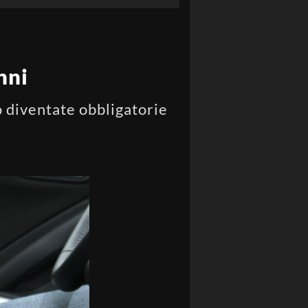
nni
no diventate obbligatorie