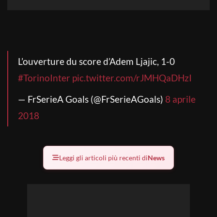
L’ouverture du score d’Adem Ljajic, 1-0
#TorinoInter
pic.twitter.com/rJMHQaDHzI
— FrSerieA Goals (@FrSerieAGoals)
8 aprile
2018
Leggi gli articoli più recenti di
News