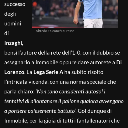
successo
degli
uomini
Alfredo Falcone/LaPresse
di
Inzaghi
,
bensì l’autore della rete dell’1-0, con il dubbio se
assegnarlo a Immobile oppure dare autorete a
Di
Lorenzo
. La
Lega Serie A
ha subito risolto
l’intricata vicenda, con una norma speciale che
parla chiaro: ‘
Non sono considerati autogol i
tentativi di allontanare il pallone qualora avvengano
a portiere palesemente battuto
‘. Gol dunque di
Immobile, per la gioia di tutti i fantallenatori che