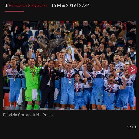
di
Francesco Gregorace
15 Mag 2019 | 22:44
Fabrizio Corradetti/LaPresse
F
1
/
13