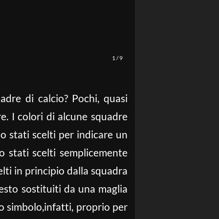
Massimo Morelli La Presse
1
/
9
uadre di calcio? Pochi, quasi
e. I colori di alcune squadre
o stati scelti per indicare un
no stati scelti semplicemente
elti in principio dalla squadra
presto sostituiti da una maglia
 simbolo,infatti, proprio per