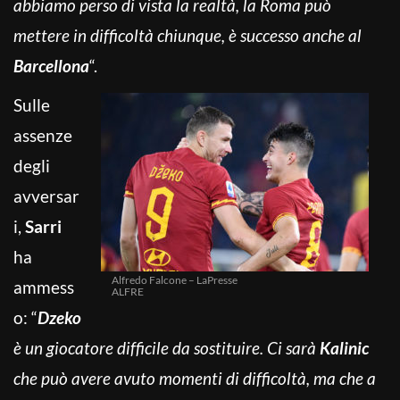
abbiamo perso di vista la realtà, la Roma può
mettere in difficoltà chiunque, è successo anche al
Barcellona
“.
Sulle
assenze
degli
avversar
i,
Sarri
ha
Alfredo Falcone – LaPresse
ammess
ALFRE
o: “
Dzeko
è un giocatore difficile da sostituire. Ci sarà
Kalinic
che può avere avuto momenti di difficoltà, ma che a