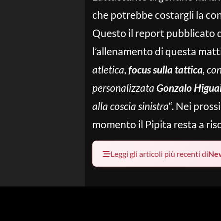
che potrebbe costargli la co
Questo il report pubblicato 
l’allenamento di questa matti
atletica,
focus sulla tattica
, co
personalizzata
Gonzalo Higua
alla coscia sinistra
“. Nei pross
momento il Pipita resta a ris
Leggi gli articoli più recenti di
Ne