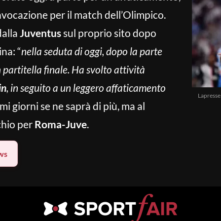
nvocazione per il match dell’Olimpico.
dalla
Juventus
sul proprio sito dopo
na: “
nella seduta di oggi, dopo la parte
n partitella finale. Ha svolto attività
in
, in seguito a un leggero affaticamento
Lapresse
imi giorni se ne saprà di più, ma al
chio per
Roma-Juve
.
ws