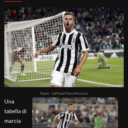
Pjanic - LaPresse/Tano Pecoraro
Una
tabella di
marcia