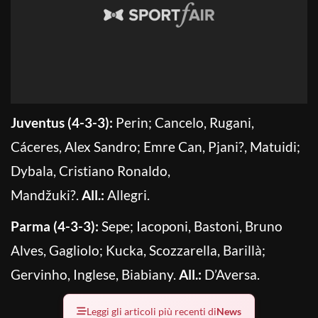
Juventus (4-3-3):
Perin; Cancelo, Rugani,
Cáceres, Alex Sandro; Emre Can, Pjani?, Matuidi;
Dybala, Cristiano Ronaldo,
Mandžuki?.
All.:
Allegri.
Parma (4-3-3):
Sepe; Iacoponi, Bastoni, Bruno
Alves, Gagliolo; Kucka, Scozzarella, Barillà;
Gervinho, Inglese, Biabiany.
All.:
D’Aversa.
Leggi gli articoli più recenti di
News