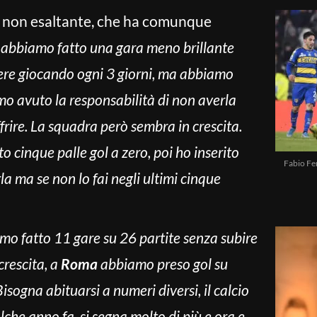
 non esaltante, che ha comunque
“
abbiamo fatto una gara meno brillante
dere giocando ogni 3 giorni, ma abbiamo
mo avuto la responsabilità di non averla
frire. La squadra però sembra in crescita.
cinque palle gol a zero, poi ho inserito
Fabio Fe
a ma se non lo fai negli ultimi cinque
mo fatto 11 gare su 26 partite senza subire
 crescita, a
Roma
abbiamo preso gol su
Bisogna abituarsi a numeri diversi, il calcio
lche anno fa, si segna molto di più e ora e