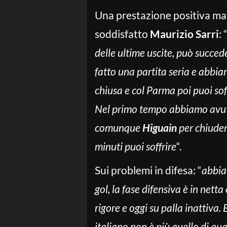
Una prestazione positiva ma
soddisfatto
Maurizio Sarri
: 
delle ultime uscite, può succe
fatto una partita seria e abbia
chiusa e col Parma poi puoi sof
Nel primo tempo abbiamo avuto 
comunque
Higuain
per chiuderl
minuti puoi soffrire
“.
Sui problemi in difesa: “
abbia
gol, la fase difensiva è in netta
rigore e oggi su palla inattiva. 
italiano non è più quello di qua