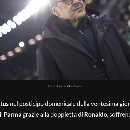
Fabio Ferrari/LaPresse
tus
nel posticipo domenicale della ventesima gio
il
Parma
grazie alla doppietta di
Ronaldo
, soffre