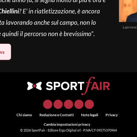
hiellini
?
E’ in riatletizzazione, è ancora
 sta lavorando anche sul campo, non lo
Lapresse
quindi il percorso non è brevissimo
“.
ws
Chi siamo
Redazione e Contatti
Note legali
Privacy
Cambia impostazioni privacy
© 2026
SportFair
- Editore Ergo Digital srl - P.IVA/CF 09275370964