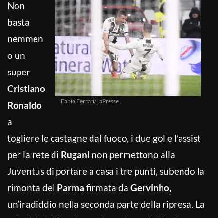
Non
basta
nemmen
o un
super
Cristiano
Fabio Ferrari/LaPresse
Ronaldo
a
togliere le castagne dal fuoco, i due gol e l’assist
per la rete di
Rugani
non permettono alla
Juventus di portare a casa i tre punti, subendo la
rimonta del
Parma
firmata da
Gervinho,
un’iradiddio nella seconda parte della ripresa. La