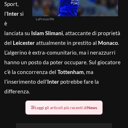
Sport,
l’
Inter
si
LaPresse/PA
è
lanciata su
Islam Slimani
, attaccante di proprietà
del
Leicester
attualmente in prestito al
Monaco
.
L’algerino è extra-comunitario, ma i nerazzurri
hanno un posto da poter occupare. Sul giocatore
c’è la concorrenza del
Tottenham
, ma
l’inserimento dell’
Inter
potrebbe fare la
differenza.
Leggi gli articoli più recenti di
News