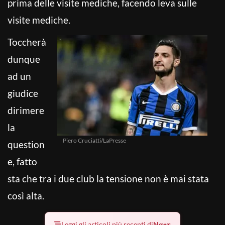
prima delle visite mediche, facendo leva sulle
visite mediche.
Toccherà
dunque
ad un
giudice
dirimere
la
Piero Cruciatti/LaPresse
question
e, fatto
sta che tra i due club la tensione non è mai stata
così alta.
Leggi gli articoli più recenti di
News