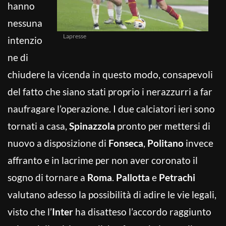
hanno
nessuna
Lapresse
intenzio
ne di
chiudere la vicenda in questo modo, consapevoli
del fatto che siano stati proprio i nerazzurri a far
naufragare l’operazione. I due calciatori ieri sono
tornati a casa,
Spinazzola
pronto per mettersi di
nuovo a disposizione di
Fonseca
,
Politano
invece
affranto e in lacrime per non aver coronato il
sogno di tornare a
Roma
.
Pallotta
e
Petrachi
valutano adesso la possibilità di adire le vie legali,
visto che l’
Inter
ha disatteso l’accordo raggiunto