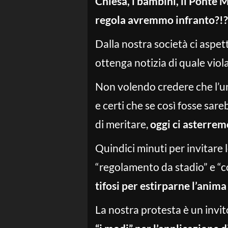
Chiesa, i bambini, il Ponte Mo
regola avremmo infranto?!?
Dalla nostra società ci aspet
ottenga notizia di quale viol
Non volendo credere che l’un
e certi che se così fosse sar
di meritare,
oggi ci asterremo
Quindici minuti per invitare 
“regolamento da stadio” e “c
tifosi per estirparne l’anim
La nostra protesta è un invit