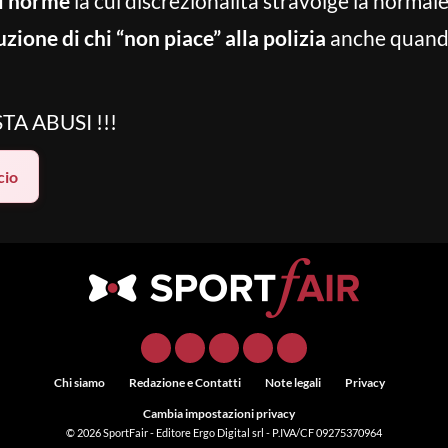
di norme
la cui discrezionalità stravolge la normale
zione di chi “non piace” alla polizia
anche quand
TA ABUSI !!!
cio
Chi siamo
Redazione e Contatti
Note legali
Privacy
Cambia impostazioni privacy
© 2026
SportFair
- Editore Ergo Digital srl - P.IVA/CF 09275370964