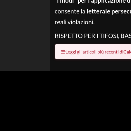
“i modi” per l’applicazione 
consente la
letterale persecu
reali violazioni.
RISPETTO PER I TIFOSI, BAS
Leggi gli articoli più recenti di
Cal