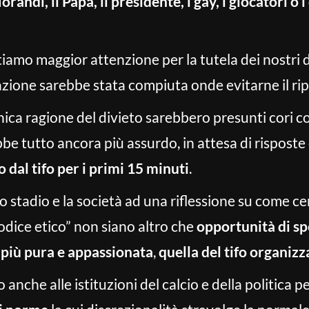
randi, il Papa, il presidente, i gay, i giocatori o i
tiamo maggior attenzione per la tutela dei nostri
azione sarebbe stata compiuta onde evitarne il ripe
ica ragione del divieto sarebbero presunti cori c
ebbe tutto ancora più assurdo, in attesa di rispos
 dal tifo per i primi 15 minuti
.
lo stadio e la società ad una riflessione su come ce
odice etico” non siano altro che
opportunità di sp
a più pura e appassionata
,
quella del tifo organizz
o anche alle istituzioni del calcio e della politi