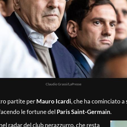
Claudio Grassi/LaPresse
tro partite per
Mauro Icardi
, che ha cominciato a
 facendo le fortune del
Paris Saint-Germain
.
el radar del club nerazzurro, che resta