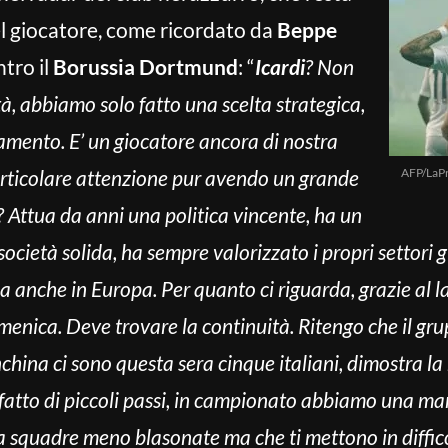
el giocatore, come ricordato da
Beppe
tro il
Borussia Dortmund
: “
Icardi
? Non
à, abbiamo solo fatto una scelta strategica,
amento. E’ un giocatore ancora di nostra
articolare attenzione pur avendo un grande
AFP/LaP
? Attua da anni una politica vincente, ha un
età solida, ha sempre valorizzato i propri settori gi
a anche in Europa. Per quanto ci riguarda, grazie al l
enica. Deve trovare la continuità. Ritengo che il gru
nchina ci sono questa sera cinque italiani, dimostra la 
è fatto di piccoli passi, in campionato abbiamo una ma
 squadre meno blasonate ma che ti mettono in diffi