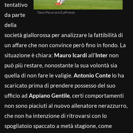
tentativo
Tano Pecoraro/LaPresse
da parte
della
società giallorossa per analizzare la fattibilità di
un affare che non convince però fino in fondo. La
situazione è chiara:
Mauro Icardi
all’
Inter
non
può più restare, nonostante la sua volontà sia
quella di non fare le valigie.
Antonio Conte
lo ha
scaricato prima di prendere possesso del suo
ufficio ad
Appiano Gentile
, certi comportamenti
non sono piaciuti al nuovo allenatore nerazzurro,
che non ha intenzione di ritrovarsi con lo
spogliatoio spaccato a metà stagione, come