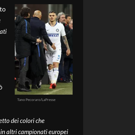
ato
e
ati
ò
Tano Pecoraro/LaPresse
etto dei colori che
 in altri campionati europei