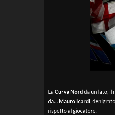
La
Curva Nord
da un lato, il
da…
Mauro Icardi
, denigrat
rispetto al giocatore.