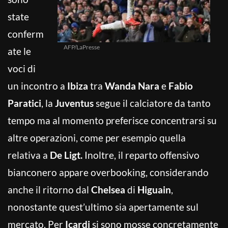
state
conferm
AFP/LaPresse
ate le
voci di
un incontro a
Ibiza
tra
Wanda Nara
e
Fabio
Paratici
, la
Juventus
segue il calciatore da tanto
tempo ma al momento preferisce concentrarsi su
altre operazioni, come per esempio quella
relativa a
De Ligt.
Inoltre, il reparto offensivo
bianconero appare overbooking, considerando
anche il ritorno dal
Chelsea
di
Higuain
,
nonostante quest’ultimo sia apertamente sul
mercato. Per
Icardi
si sono mosse concretamente