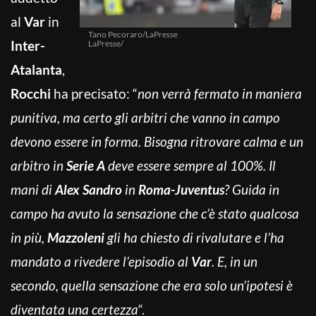
al
Var
in
Tano Pecoraro/LaPresse
Inter-
LaPresse/
Atalanta
,
Rocchi
ha precisato: “
non verrà fermato in maniera
punitiva, ma certo gli arbitri che vanno in campo
devono essere in forma. Bisogna ritrovare calma e un
arbitro in
Serie A
deve essere sempre al 100%. Il
mani di
Alex Sandro
in
Roma-Juventus
? Guida in
campo ha avuto la sensazione che c’è stato qualcosa
in più,
Mazzoleni
gli ha chiesto di rivalutare e l’ha
mandato a rivedere l’episodio al
Var
. E, in un
secondo, quella sensazione che era solo un’ipotesi è
diventata una certezza
“.