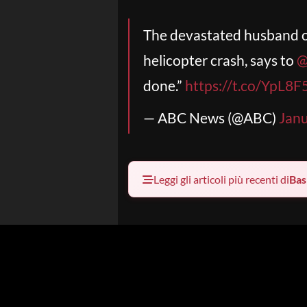
The devastated husband of
helicopter crash, says to
@
done.”
https://t.co/YpL8
— ABC News (@ABC)
Janu
Leggi gli articoli più recenti di
Bas