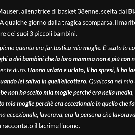
Mauser,
allenatrice di basket 38enne, scelta dal
B
A qualche giorno dalla tragica scomparsa, il marito
re dei suoi 3 piccoli bambini.
piano quanto era fantastica mia moglie. E’ stata la c
hi a dei bambini che la loro mamma non è più con n
mente duro.
Hanno urlato e urlato, li ho spresi, li ho l
ndo lei saliva in quell’elicottero.
Qualcosa nel mio 
be non ha scelto mia moglie perché era nella media
,
to mia moglie perchè era eccezionale in quello che fa
nna eccezionale, lavorava, era la persona che lavorav
ha raccontato il lacrime l’uomo.