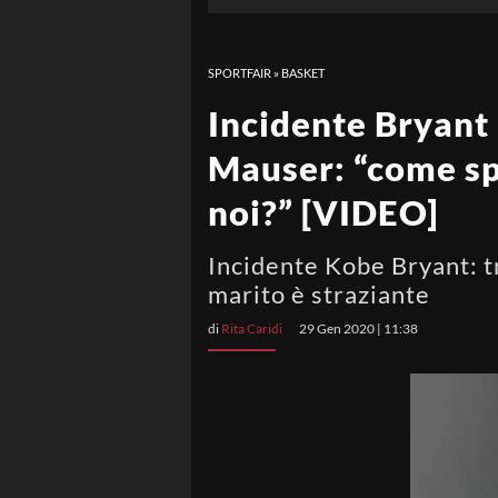
SPORTFAIR
»
BASKET
Incidente Bryant 
Mauser: “come sp
noi?” [VIDEO]
Incidente Kobe Bryant: tr
marito è straziante
di
Rita Caridi
29 Gen 2020 | 11:38