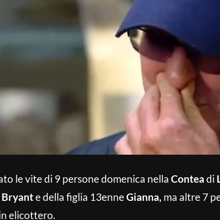
to le vite di 9 persone domenica nella
Contea
di
 Bryant
e della figlia 13enne
Gianna,
ma altre 7 p
in elicottero.