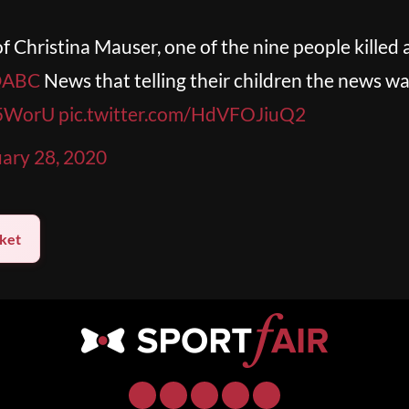
 Christina Mauser, one of the nine people killed
ABC
News that telling their children the news wa
F5WorU
pic.twitter.com/HdVFOJiuQ2
ary 28, 2020
ket