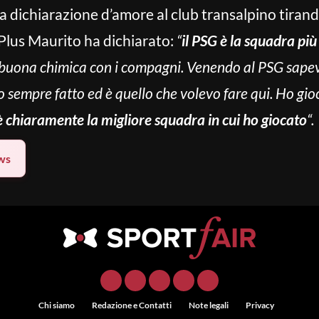
a dichiarazione d’amore al club transalpino tirando
 Plus Maurito ha dichiarato:
“
il PSG è la squadra più
a buona chimica con i compagni. Venendo al PSG sape
o sempre fatto ed è quello che volevo fare qui. Ho gio
è chiaramente la migliore squadra in cui ho giocato
“.
ws
Chi siamo
Redazione e Contatti
Note legali
Privacy