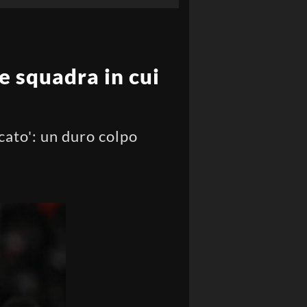
re squadra in cui
cato': un duro colpo