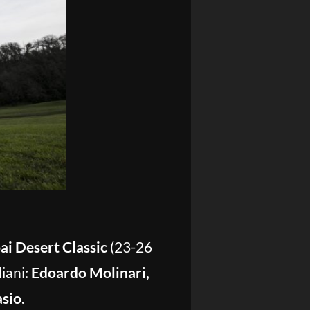
i Desert Classic
(23-26
iani:
Edoardo Molinari,
asio
.