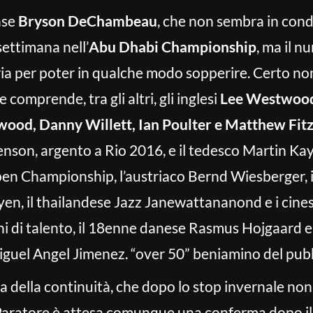
nse
Bryson DeChambeau
, che non sembra in cond
 settimana nell’
Abu Dhabi Championship
, ma il 
ia per poter in qualche modo sopperire. Certo no
e comprende, tra gli altri, gli inglesi
Lee Westwoo
ood, Danny Willett, Ian Poulter e Matthew Fitz
enson, argento a Rio 2016, e il tedesco Martin Kay
en Championship, l’austriaco Bernd Wiesberger, i
en, il thailandese Jazz Janewattananond e i cine
ni di talento, il 18enne danese Rasmus Hojgaard 
guel Angel Jimenez. “over 50” beniamino del pubb
erca della continuità, che dopo lo stop invernale no
aratore è attesa comunque una conferma dopo il 