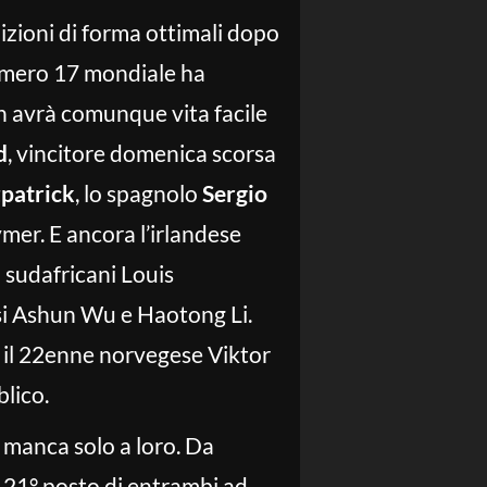
izioni di forma ottimali dopo
numero 17 mondiale ha
n avrà comunque vita facile
d
, vincitore domenica scorsa
patrick
, lo spagnolo
Sergio
mer. E ancora l’irlandese
 sudafricani Louis
si Ashun Wu e Haotong Li.
e il 22enne norvegese Viktor
lico.
n manca solo a loro. Da
21° posto di entrambi ad