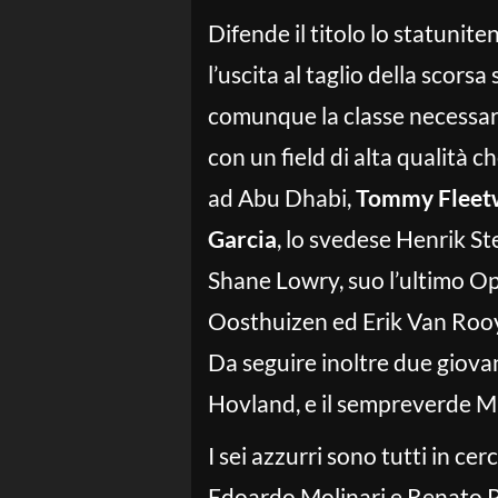
Difende il titolo lo statunite
l’uscita al taglio della scorsa
comunque la classe necessar
con un field di alta qualità ch
ad Abu Dhabi,
Tommy Fleetw
Garcia
, lo svedese Henrik St
Shane Lowry, suo l’ultimo Op
Oosthuizen ed Erik Van Rooy
Da seguire inoltre due giova
Hovland, e il sempreverde Mi
I sei azzurri sono tutti in c
Edoardo Molinari e Renato P