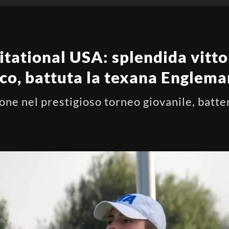
itational USA: splendida vitto
o, battuta la texana Englem
pone nel prestigioso torneo giovanile, batten