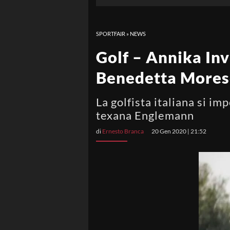
SPORTFAIR
»
NEWS
Golf – Annika Inv
Benedetta Moresc
La golfista italiana si im
texana Englemann
di
Ernesto Branca
20 Gen 2020 | 21:52