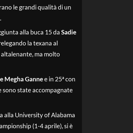
ano le grandi qualità di un
.
ggiunta alla buca 15 da
Sadie
relegando la texana al
a altalenante, ma molto
i e Megha Ganne
e in 25ª con
ane sono state accompagnate
a alla University of Alabama
pionship (1-4 aprile), si è