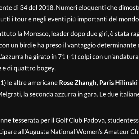
nte di 34 del 2018. Numeri eloquenti che dimostr
utti i tour e negli eventi più importanti del mondo
ttuto la Moresco, leader dopo due giri, è stata ra
 con un birdie ha preso il vantaggio determinante 
’azzurra ha girato in 71 (-1) colpi con un’andatur
e e di quattro bogey.
+1) le altre americane
Rose Zhangh, Paris Hilinsk
Melgrati, la seconda azzurra in gara. Le due itali
ne tesserata per il Golf Club Padova, studentess
tecipare all’Augusta National Women’s Amateur Cham