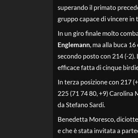
superando il primato precede
gruppo capace di vincere in t
In un giro finale molto comba
Englemann
, ma alla buca 16
secondo posto con 214 (-2). L
efficace fatta di cinque birdi
In terza posizione con 217 (
225 (71 74 80, +9) Carolina 
da Stefano Sardi.
Benedetta Moresco, diciotten
e che è stata invitata a par