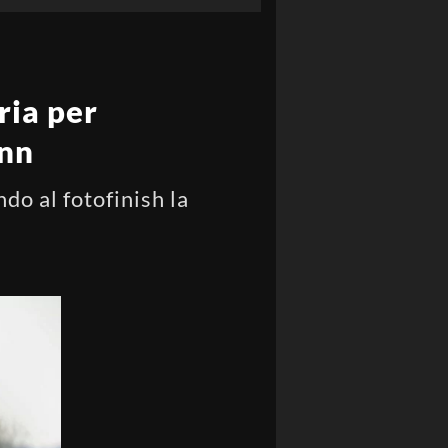
ria per
ann
do al fotofinish la