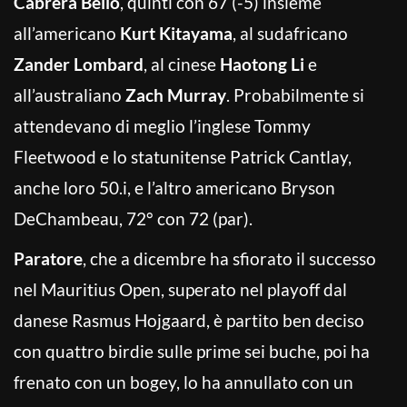
Cabrera Bello
, quinti con 67 (-5) insieme
all’americano
Kurt Kitayama
, al sudafricano
Zander Lombard
, al cinese
Haotong Li
e
all’australiano
Zach Murray
. Probabilmente si
attendevano di meglio l’inglese Tommy
Fleetwood e lo statunitense Patrick Cantlay,
anche loro 50.i, e l’altro americano Bryson
DeChambeau, 72° con 72 (par).
Paratore
, che a dicembre ha sfiorato il successo
nel Mauritius Open, superato nel playoff dal
danese Rasmus Hojgaard, è partito ben deciso
con quattro birdie sulle prime sei buche, poi ha
frenato con un bogey, lo ha annullato con un