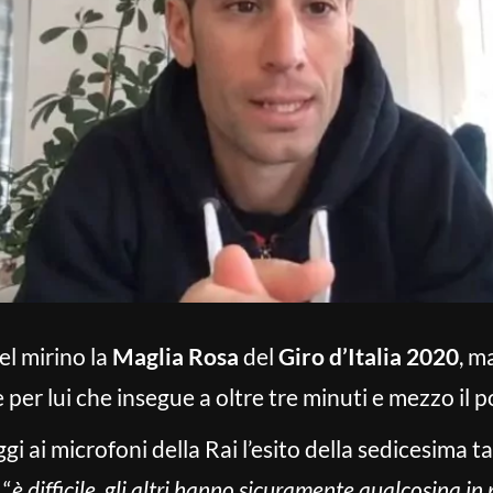
l mirino la
Maglia Rosa
del
Giro d’Italia 2020
, m
 per lui che insegue a oltre tre minuti e mezzo il
 ai microfoni della Rai l’esito della sedicesima t
 “
è difficile, gli altri hanno sicuramente qualcosina in