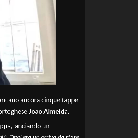
ancano ancora cinque tappe
 portoghese
Joao Almeida.
appa, lanciando un
 più. Oggi era un arrivo da stare