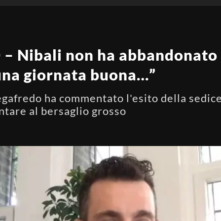
0 – Nibali non ha abbandonato 
 una giornata buona…”
egafredo ha commentato l'esito della sedic
ntare al bersaglio grosso