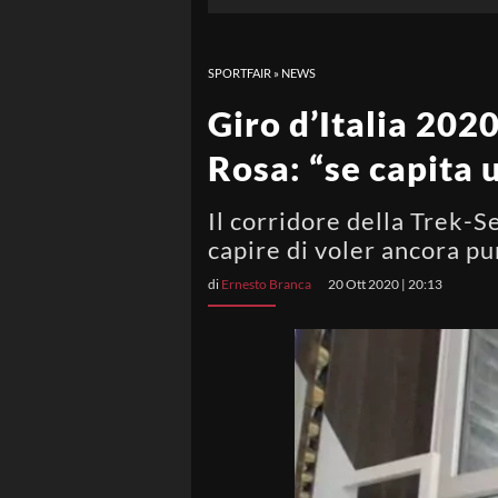
SPORTFAIR
»
NEWS
Giro d’Italia 202
Rosa: “se capita
Il corridore della Trek-S
capire di voler ancora pu
di
Ernesto Branca
20 Ott 2020 | 20:13