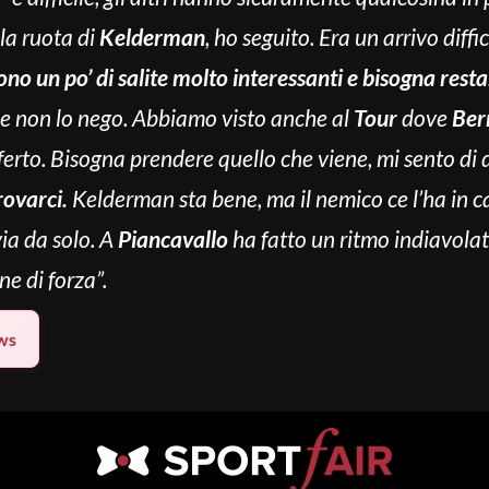
lla ruota di
Kelderman
, ho seguito. Era un arrivo diff
ono un po’ di salite molto interessanti e bisogna rest
me e non lo nego. Abbiamo visto anche al
Tour
dove
Ber
erto. Bisogna prendere quello che viene, mi sento di d
rovarci.
Kelderman sta bene, ma il nemico ce l’ha in c
via da solo. A
Piancavallo
ha fatto un ritmo indiavolato
e di forza”.
ws