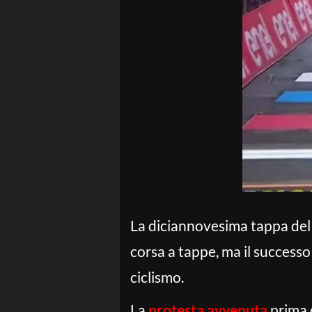
La diciannovesima tappa de
corsa a tappe, ma il successo 
ciclismo.
La
protesta avvenuta
prima d