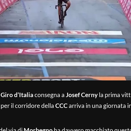
l
Giro d’Italia
consegna a
Josef Cerny
la prima vitt
per il corridore della
CCC
arriva in una giornata in
el via di
Morbegno
ha davvero macchiato ques