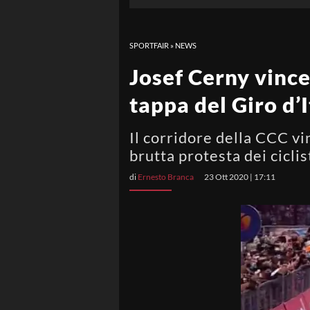
SPORTFAIR
»
NEWS
Josef Cerny vince 
tappa del Giro d’I
Il corridore della CCC vi
brutta protesta dei cicli
di
Ernesto Branca
23 Ott 2020 | 17:11