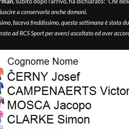
erman
, subito dopo l’arrivo, ha dichiarato:
“Che bell
iuscire a conservarla anche domani.
imo, faceva freddissimo, questa settimana è stata dur
rato ad RCS Sport per averci ascoltato ed aver accorc