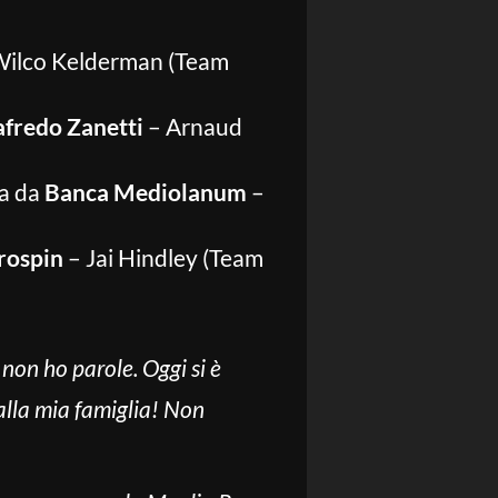
ilco Kelderman (Team
afredo Zanetti
– Arnaud
ta da
Banca Mediolanum
–
rospin
– Jai Hindley (Team
 non ho parole. Oggi si è
 alla mia famiglia! Non