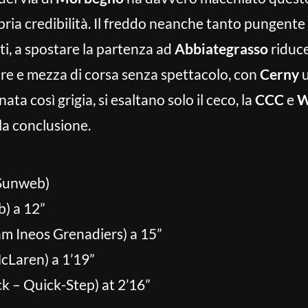
ria credibilità. Il freddo neanche tanto pungente
sti, a spostare la partenza ad
Abbiategrasso
riduce
 ore e mezza di corsa senza spettacolo, con
Cerny
u
ata così grigia, si esaltano solo il ceco, la
CCC
e
W
la conclusione.
 Sunweb)
b) a 12”
m Ineos Grenadiers) a 15”
McLaren) a 1’19”
k – Quick-Step) at 2’16”