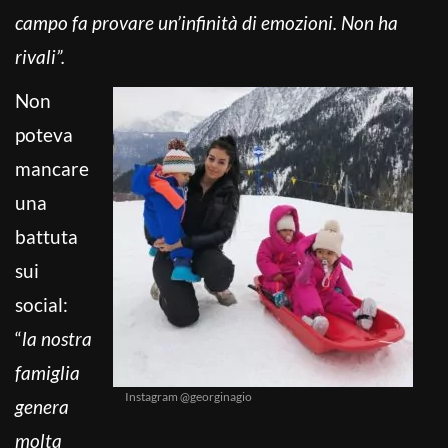
campo fa provare un’infinità di emozioni. Non ha
rivali”.
Non
poteva
mancare
una
battuta
sui
social:
“
la nostra
famiglia
Instagram @georginagio
genera
molta