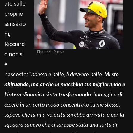
ato sulle
proprie
sensazio
ni,
Ricciard
Photo4/LaPresse
o non si
è
nascosto: “
adesso è bello, è davvero bello.
Mi sto
abituando, ma anche la macchina sta migliorando e
l’intera dinamica si sta trasformando
.
Immagino di
essere in un certo modo concentrato su me stesso,
sapevo che la mia velocità sarebbe arrivata e per la
squadra sapevo che ci sarebbe stata una sorta di