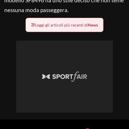
modello SF8496 ha uno stile deciso che non teme
nessuna moda passeggera.
Leggi gli articoli più recenti di
News