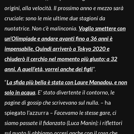
origini, alla velocità. Il prossimo anno e mezzo sarà
cruciale: sono le mie ultime due stagioni da
nuotatrice. Non c’è malinconia.
Voglio smettere con
un’Olimpiade e andare avanti fino a 36 anni è
impensabile. Quindi arriverò a Tokyo 2020 e
chiuderò il cerchio nel momento più giusto: a 32
anni. A quell’età, vorrei anche dei figli
”
.
“
La sfida più bella è stata con Laure Manadou, e non
solo in acqua
. E’ stato divertente il contorno, le
pagine di gossip che scrivevano sul nulla. –
ha
spiegato l’azzurra
– Facevamo le stesse gare, ci
siamo passate il fidanzato (Luca Manin): i riflettori
sul nuoto li abbiamo accesi anche con il rosa che