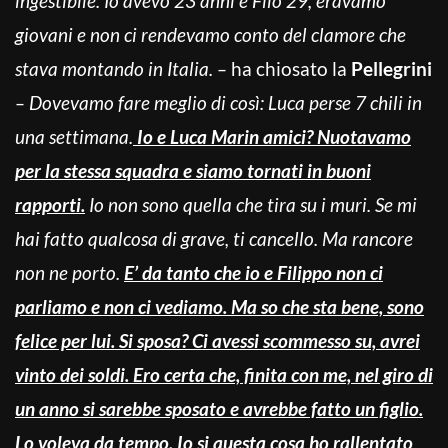
ingestibile. Io avevo 23 anni e Filo 29, eravamo
giovani e non ci rendevamo conto del clamore che
stava montando in Italia. –
ha chiosato la
Pellegrini
– Dovevamo fare meglio di così: Luca perse 7 chili in
una settimana.
Io e Luca Marin amici? Nuotavamo
per la stessa squadra e siamo tornati in buoni
rapporti.
Io non sono quella che tira su i muri. Se mi
hai fatto qualcosa di grave, ti cancello. Ma rancore
non ne porto.
E’ da tanto che io e Filippo non ci
parliamo e non ci vediamo. Ma so che sta bene, sono
felice per lui. Si sposa? Ci avessi scommesso su, avrei
vinto dei soldi. Ero certa che, finita con me, nel giro di
un anno si sarebbe sposato e avrebbe fatto un figlio.
Lo voleva da tempo. Io si questa cosa ho rallentato