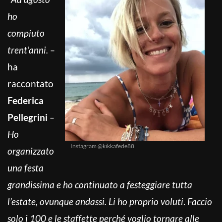
ho
compiuto
trent’anni. –
ha
raccontato
Federica
Pellegrini
–
Ho
Instagram @kikkafede88
organizzato
una festa
grandissima e ho continuato a festeggiare tutta
l’estate, ovunque andassi. Li ho proprio voluti
.
Faccio
solo i 100 e le staffette perché voglio tornare alle