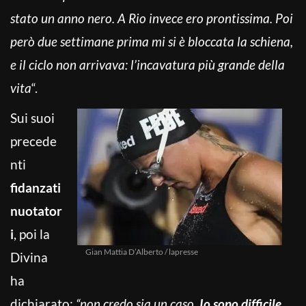
stato un anno nero. A Rio invece ero prontissima. Poi
però due settimane prima mi si è bloccata la schiena,
e il ciclo non arrivava: l’incavatura più grande della
vita
“.
Sui suoi
precede
nti
fidanzati
nuotator
i
, poi la
Gian Mattia D’Alberto / lapresse
Divina
ha
dichiarato:
“non credo sia un caso.
Io sono difficile