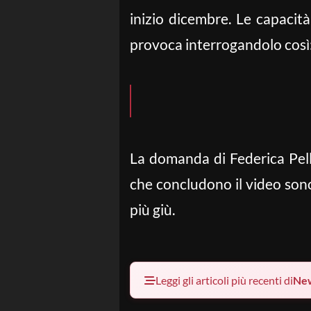
inizio dicembre. Le capacit
provoca interrogandolo così
La domanda di Federica Pell
che concludono il video sono 
più giù.
Leggi gli articoli più recenti di
Ne