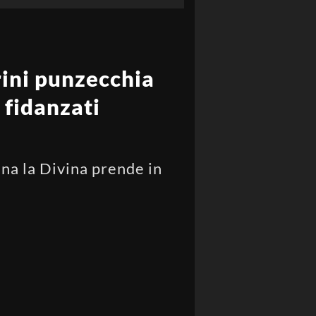
rini punzecchia
x fidanzati
ina la Divina prende in