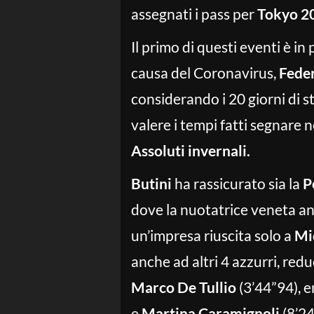
assegnati i pass per
Tokyo 2
Il primo di questi eventi è 
causa del Coronavirus,
Feder
considerando i 20 giorni di s
valere i tempi fatti segnare n
Assoluti invernali.
Butini
ha rassicurato sia la
P
dove la nuotatrice veneta and
un’impresa riuscita solo a
Mi
anche ad altri 4 azzurri, redu
Marco De Tullio
(3’44”94), e
e
Martina Caramignoli
(8’24