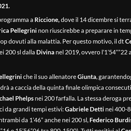
021.
in programma a
Riccione,
dove il 14 dicembre si terr
ica Pellegrini
non riuscirebbe a preparare in t
top dovuti alla malattia. Per questo motivo, il dt
Ce
ei 200 sl dalla
Divina
nel 2019, ovvero l’1’54””22 
ellegrini
che il suo allenatore
Giunta
, garantendo
rà a caccia della quinta finale olimpica consecuti
chael Phelps
nei 200 farfalla. La stessa deroga pr
ci da grandi tempi estivi:
Gabriele Detti
nei 400-80
ntrambi da 1’46” anche nei 200 sl,
Federico Burdi
”16 e 15’56”06 tra 800-1500). Tutti positivi al
Cor