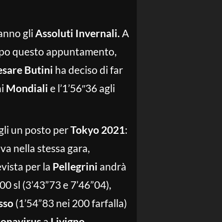
anno gli
Assoluti Invernali.
A
empo questo appuntamento,
sare Butini
ha deciso di far
ai
Mondiali
e l’1’56″36 agli
gli un posto per
Tokyo 2021
:
va nella stessa gara,
evista per la
Pellegrini
andrà
0 sl (3’43”73 e 7’46”04),
sso
(1’54”83 nei 200 farfalla)
onavirus
a
Livigno
.