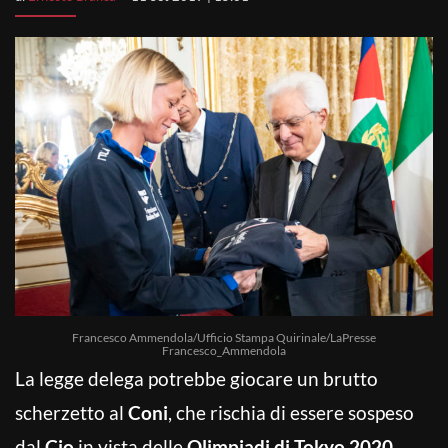
Francesco Ammendola/Ufficio Stampa Quirinale/LaPresse
Francesco_Ammendola
La legge delega potrebbe giocare un brutto
scherzetto al
Coni
, che rischia di essere sospeso
dal
Cio
in vista delle
Olimpiadi di Tokyo 2020
,