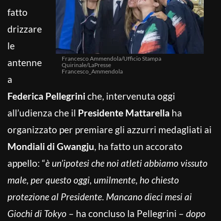
fatto
drizzare
le
Francesco Ammendola/Ufficio Stampa
antenne
Quirinale/LaPresse
Francesco_Ammendola
a
Federica Pellegrini
che, intervenuta oggi
all’udienza che il
Presidente Mattarella
ha
organizzato per premiare gli azzurri medagliati ai
Mondiali di Gwangju
, ha fatto un accorato
appello: “
è un’ipotesi che noi atleti abbiamo vissuto
male, per questo oggi, umilmente, ho chiesto
protezione al Presidente. Mancano dieci mesi ai
Giochi di Tokyo
– ha concluso la Pellegrini –
dopo