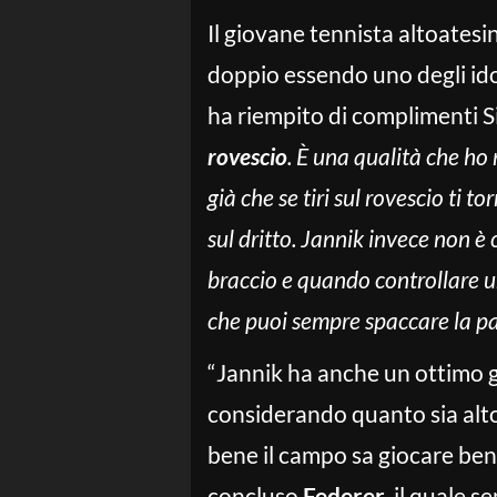
Il giovane tennista altoatesin
doppio essendo uno degli ido
ha riempito di complimenti S
rovescio
. È una qualità che ho 
già che se tiri sul rovescio ti t
sul dritto. Jannik invece non è
braccio e quando controllare un
che puoi sempre spaccare la pa
“Jannik ha anche un ottimo 
considerando quanto sia alto
bene il campo sa giocare bene
concluso
Federer,
il quale s