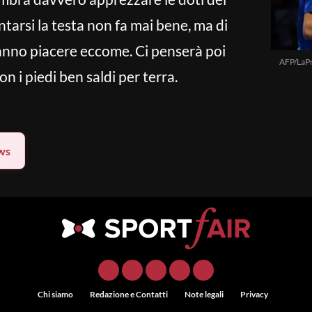
tarsi la testa non fa mai bene, ma di
fanno piacere eccome. Ci penserà poi
AFP/LaP
on i piedi ben saldi per terra.
ws
Chi siamo
Redazione e Contatti
Note legali
Privacy