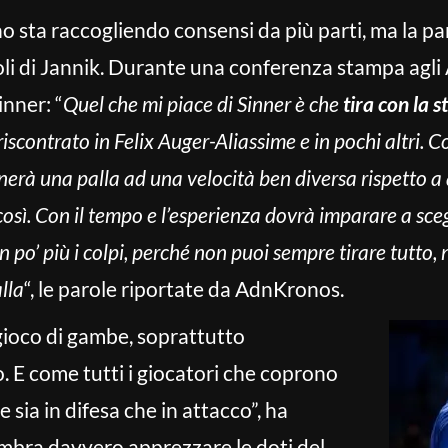
o sta raccogliendo consensi da più parti, ma la par
li di Jannik. Durante una conferenza stampa agli 
inner:
“
Quel che mi piace di Sinner è che
tira con la s
riscontrato in Felix Auger-Aliassime e in pochi altri. 
ornerà una palla ad una velocità ben diversa rispetto a qu
 così. Con il tempo e l’esperienza dovrà imparare a sce
 po’ più i colpi, perché non puoi sempre tirare tutto
lla
“, le parole riportate da AdnKronos.
gioco di gambe, soprattutto
. E come tutti i giocatori che coprono
 sia in difesa che in attacco”, ha
embra davvero apprezzare le doti del