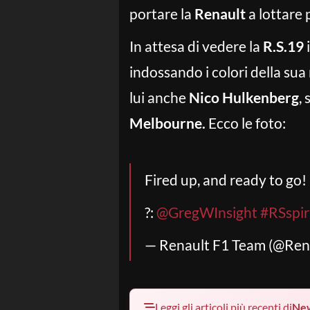
portare la
Renault
a lottare p
In attesa di vedere la
R.S.19
i
indossando i colori della sua
lui anche
Nico Hulkenberg
,
Melbourne.
Ecco le foto:
Fired up, and ready to go
?:
@GregWInsight
#RSspir
— Renault F1 Team (@Re
Leggi gli articoli più recenti di
Ne