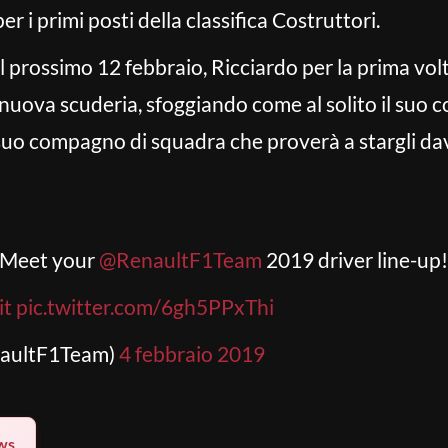
er i primi posti della classifica Costruttori.
l prossimo 12 febbraio, Ricciardo per la prima volt
 nuova scuderia, sfoggiando come al solito il suo c
 suo compagno di squadra che proverà a stargli dav
! Meet your
@RenaultF1Team
2019 driver line-up!
it
pic.twitter.com/6gh5PPxThi
naultF1Team)
4 febbraio 2019
ws