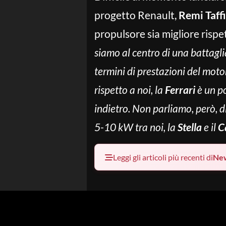
progetto Renault,
Remi Taffi
propulsore sia migliore risp
siamo al centro di una battagl
termini di prestazioni del moto
rispetto a noi, la
Ferrari
è un po
indietro. Non parliamo, però, d
5-10 kW tra noi, la
Stella
e il
C
Leggi gli articoli più recenti di
Ne