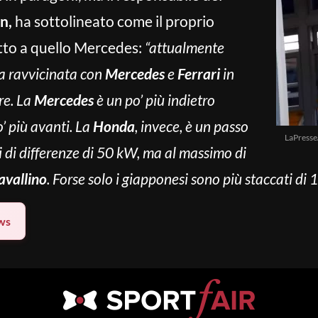
n,
ha sottolineato come il proprio
etto a quello Mercedes:
“attualmente
ia ravvicinata con
Mercedes
e
Ferrari
in
re.
La
Mercedes
è un po’ più indietro
’ più avanti. La
Honda
, invece, è un passo
LaPress
i di differenze di 50 kW, ma al massimo di
avallino
. Forse solo i giapponesi sono più staccati di
ws