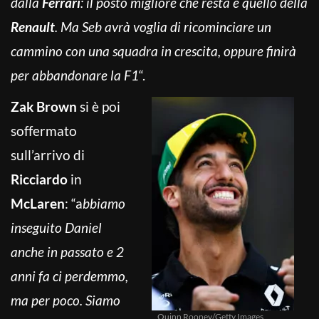
dalla
Ferrari
: il posto migliore che resta è quello della
Renault
. Ma Seb avrà voglia di ricominciare un
cammino con una squadra in crescita, oppure finirà
per abbandonare la F1
“.
Zak Brown
si è poi
soffermato
sull’arrivo di
Ricciardo
in
McLaren
: “a
bbiamo
inseguito Daniel
anche in passato e 2
anni fa ci perdemmo,
ma per poco. Siamo
Quinn Rooney/Getty Images