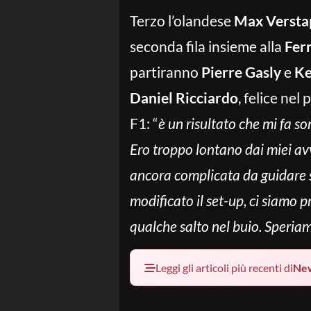
Terzo l’olandese
Max Versta
seconda fila insieme alla
Ferr
partiranno
Pierre Gasly
e
Ke
Daniel Ricciardo
, felice nel
F1: “
è un risultato che mi fa sor
Ero troppo lontano dai miei av
ancora complicata da guidare
modificato il set-up, ci siamo 
qualche salto nel buio. Speriam
Leggi gli articoli più recenti di
Ne