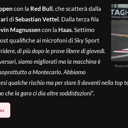
ppen
con la
Red Bull
, che scatterà dalla
ari
di
Sebastian Vettel
. Dalla terza fila
vin Magnussen
con la
Haas
. Settimo
 post qualifiche ai microfoni di Sky Sport
ridere, di più dopo le prove libere di giovedì.
versari, siamo migliorati ma la macchina è
Photo4/
 soprattutto a Montecarlo. Abbiamo
presi qualche rischio ma per stare lì davanti nella top
o che la gara ci dia altre soddisfazioni
“.
ws