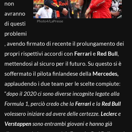
non
avranno
Photo4/LaPresse
di questi
problemi
, avendo firmato di recente il prolungamento dei
propri rispettivi accordi con
Ferrari
e
Red Bull
,
mettendosi al sicuro per il futuro. Su questo si è
soffermato il pilota finlandese della
Mercedes,
applaudendo i due team per le scelte compiute:
“
dopo il 2020 ci sono diverse incognite legate alla
Formula 1, perciò credo che la
Ferrari
e la
Red Bull
volessero iniziare ad avere delle certezze.
Leclerc
e
Verstappen
sono entrambi giovani e hanno già