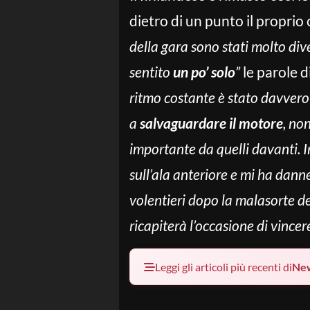
dietro di un punto il propri
della gara sono stati molto div
sentito
un po’ solo
”
le parole d
ritmo costante è stato davvero 
a
salvaguardare il motore
, no
importante da quelli davanti. 
sull’ala anteriore e mi ha danne
volentieri dopo la malasorte de
ricapiterà l’occasione di vince
Leggi gli articoli più recenti di
Ne