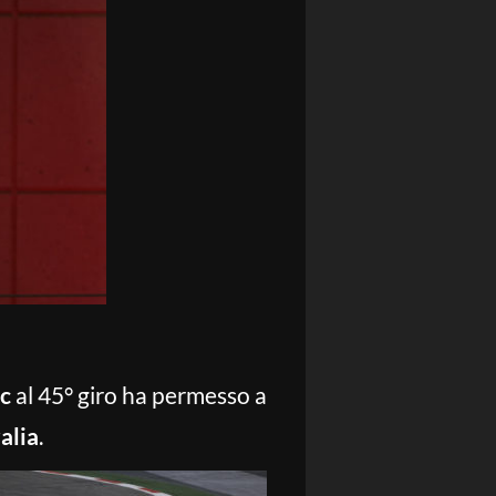
rc
al 45° giro ha permesso a
alia
.