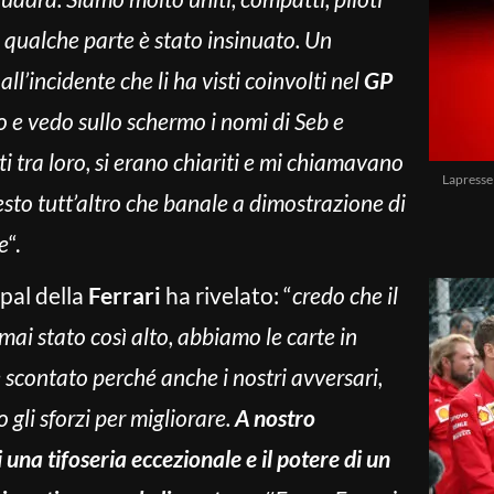
 qualche parte è stato insinuato. Un
ll’incidente che li ha visti coinvolti nel
GP
ono e vedo sullo schermo i nomi di Seb e
ti tra loro, si erano chiariti e mi chiamavano
Lapresse
gesto tutt’altro che banale a dimostrazione di
e
“.
ipal della
Ferrari
ha rivelato: “
credo che il
mai stato così alto, abbiamo le carte in
 scontato perché anche i nostri avversari,
 gli sforzi per migliorare.
A nostro
 una tifoseria eccezionale e il potere di un