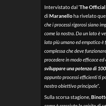
Intervistato dal ‘
The Officia
di
Maranello
ha rivelato quel
che i processi rigorosi siano i
come la nostra. Da un lato è ver
lato più umano ed empatico è 
complessa che deve funzionare 
procedere in modo efficace ed e
sviluppare una potenza di 1000 
appunto processi efficienti ti p
nostro obiettivo principale
“.
Sulla scorsa stagione,
Binott
come è cresciuto lo spirito di s