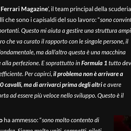
l Ferrari Magazine
‘, il team principal della scuderi
li che sono i capisaldi del suo lavoro: “
sono convin
mportanti. Questo mi aiuta a gestire una struttura amp
o che va curato il rapporto con le singole persone, il
fondamentale, ma dall’altro questa è una macchina
alla perfezione. E soprattutto in
Formula 1
tutto de
fficiente. Per capirci,
il problema non è arrivare a
cavalli, ma di arrivarci prima degli altri
e avere
orta ad essere più veloce nello sviluppo. Questo è il
o
ha ammesso: “
sono molto contento di
quadra. Siamo molto uniti, compatti, piloti