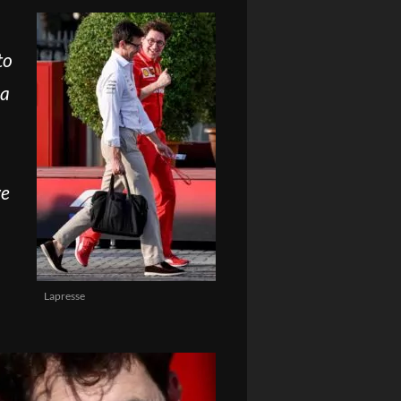
a
to
ia
ve
Lapresse