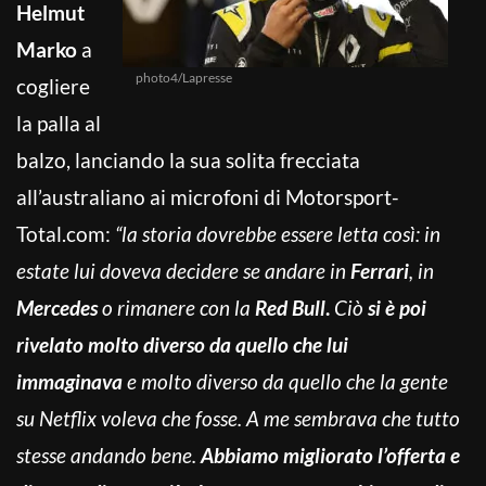
Helmut
Marko
a
photo4/Lapresse
cogliere
la palla al
balzo, lanciando la sua solita frecciata
all’australiano ai microfoni di Motorsport-
Total.com:
“la storia dovrebbe essere letta così: in
estate lui doveva decidere se andare in
Ferrari
, in
Mercedes
o rimanere con la
Red Bull
.
Ciò
si è poi
rivelato molto diverso da quello che lui
immaginava
e molto diverso da quello che la gente
su Netflix voleva che fosse. A me sembrava che tutto
stesse andando bene.
Abbiamo migliorato l’offerta e