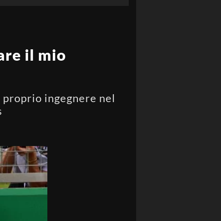
re il mio
il proprio ingegnere nel
s