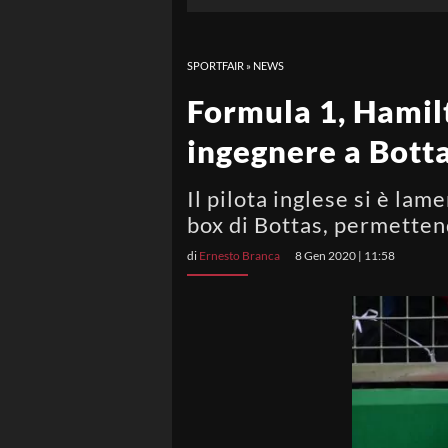
SPORTFAIR
»
NEWS
Formula 1, Hamilt
ingegnere a Botta
Il pilota inglese si è la
box di Bottas, permettend
di
Ernesto Branca
8 Gen 2020 | 11:58