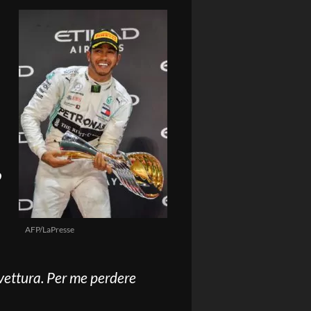
o
AFP/LaPresse
a vettura. Per me perdere