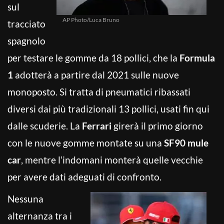
sul
AP Photo/Luca Bruno
tracciato
spagnolo
per testare le gomme da 18 pollici, che la
Formula
1
adotterà a partire dal 2021 sulle nuove
monoposto. Si tratta di pneumatici ribassati
diversi dai più tradizionali 13 pollici, usati fin qui
dalle scuderie. La
Ferrari
girerà il primo giorno
con le nuove gomme montate su una
SF90 mule
car
, mentre l’indomani monterà quelle vecchie
per avere dati adeguati di confronto.
Nessuna
alternanza tra i