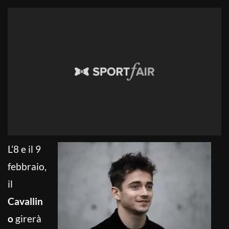
L’8 e il 9
febbraio,
il
Cavallin
o
girerà