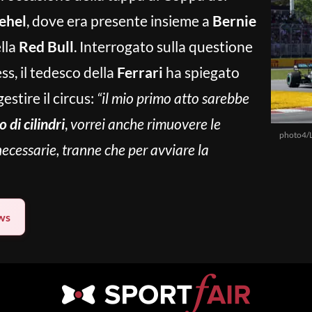
ehel
, dove era presente insieme a
Bernie
ella
Red Bull
. Interrogato sulla questione
ss, il tedesco della
Ferrari
ha spiegato
estire il circus:
“il mio primo atto sarebbe
 di cilindri
,
vorrei anche rimuovere le
photo4/
ecessarie, tranne che per avviare la
ws