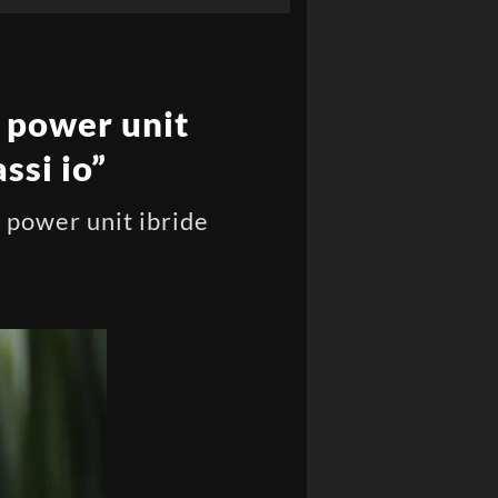
e power unit
ssi io”
e power unit ibride