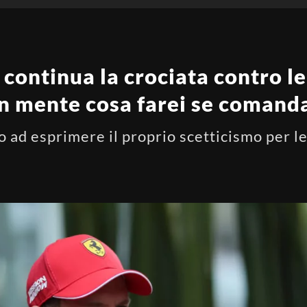
 continua la crociata contro l
in mente cosa farei se comanda
to ad esprimere il proprio scetticismo per l