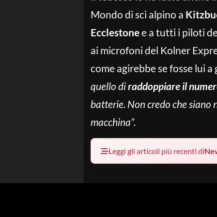
Mondo di sci alpino a
Kitzbu
Ecclestone
e a tutti i piloti d
ai microfoni del Kolner Expre
come agirebbe se fosse lui a g
quello di
raddoppiare il numero
batterie. Non credo che siano n
macchina”.
Leggi gli articoli più recenti di
Ne