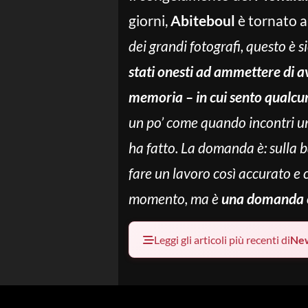
giorni,
Abiteboul
è tornato al
dei grandi fotografi, questo è s
stati onesti ad ammettere di av
memoria – in cui sento qualcun
un po’ come quando incontri un
ha fatto. La domanda è: sulla b
fare un lavoro così accurato e
momento, ma è
una domanda c
Leggi gli articoli più recenti di
Ne