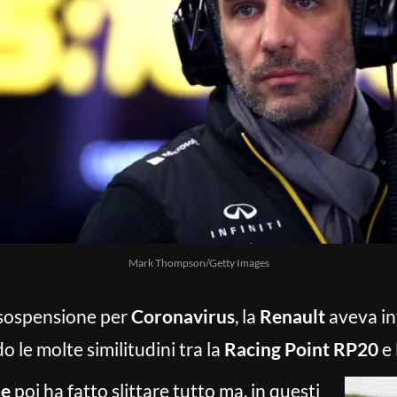
Mark Thompson/Getty Images
a sospensione per
Coronavirus
, la
Renault
aveva in
 le molte similitudini tra la
Racing Point RP20
e 
le
poi ha fatto slittare tutto ma, in questi