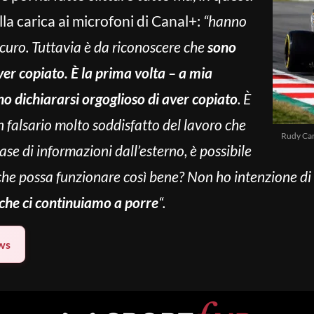
la carica ai microfoni di Canal+:
“hanno
icuro. Tuttavia è da riconoscere che
sono
er copiato. È la prima volta – a mia
o dichiararsi orgoglioso di aver copiato
. È
 falsario molto soddisfatto del lavoro che
Rudy Car
ase di informazioni dall’esterno, è possibile
 che possa funzionare così bene? Non ho intenzione di
he ci continuiamo a porre
“.
ws