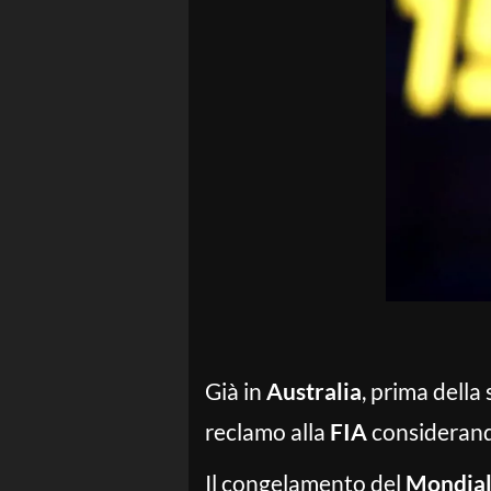
Già in
Australia
, prima dell
reclamo alla
FIA
considerando
Il congelamento del
Mondia