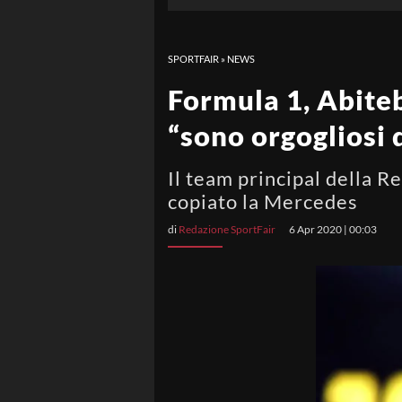
SPORTFAIR
»
NEWS
Formula 1, Abiteb
“sono orgogliosi 
Il team principal della R
copiato la Mercedes
di
Redazione SportFair
6 Apr 2020 | 00:03